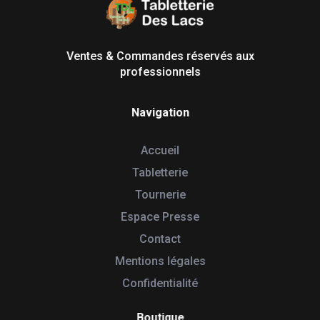
Tabletterie des Lacs
Univers Bois | 39130 Pont de Poitte France
Ventes & Commandes réservés aux
professionnels
Navigation
Accueil
Tabletterie
Tournerie
Espace Presse
Contact
Mentions légales
Confidentialité
Boutique