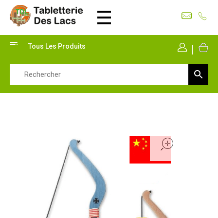
Tabletterie des Lacs
Univers Bois | 39130 Pont de Poitte France
Tous Les Produits
Mon Co
open