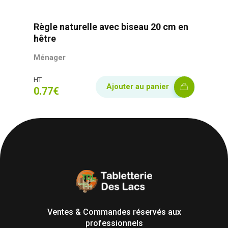
Règle naturelle avec biseau 20 cm en
hêtre
Ménager
HT
Ajouter au panier
0.77
€
Tabletterie des Lacs
Univers Bois | 39130 Pont de Poitte France
Ventes & Commandes réservés aux
professionnels