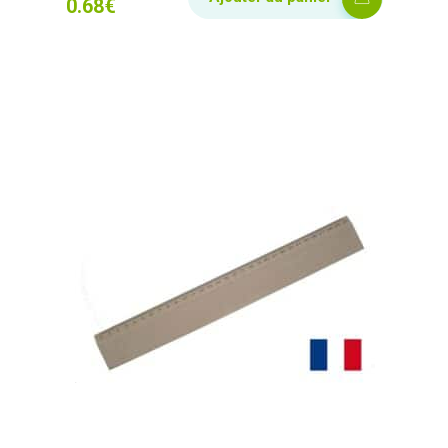
0.68
€