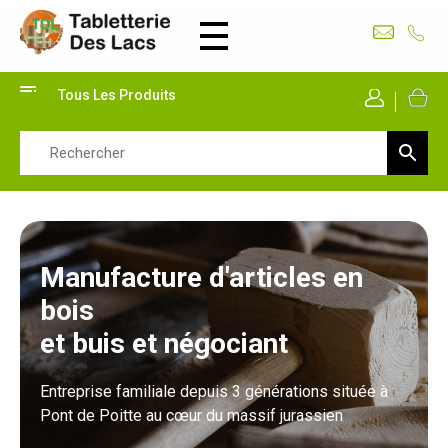
Tabletterie des Lacs
Univers Bois | 39130 Pont de Poitte France
Tous Les Produits
Mon Co
Manufacture d'articles en
bois
et buis et négociant
Entreprise familiale depuis 3 générations située à
Pont de Poitte au cœur du massif jurassien