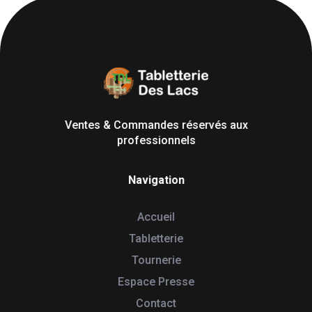
Tabletterie des Lacs
Univers Bois | 39130 Pont de Poitte France
Ventes & Commandes réservés aux
professionnels
Navigation
Accueil
Tabletterie
Tournerie
Espace Presse
Contact