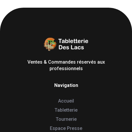
Tabletterie des Lacs
Univers Bois | 39130 Pont de Poitte France
Ventes & Commandes réservés aux
professionnels
Navigation
Accueil
Tabletterie
Tournerie
Espace Presse