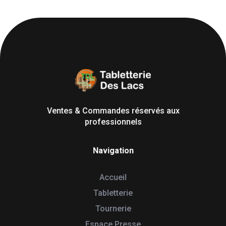
Tabletterie des Lacs
Univers Bois | 39130 Pont de Poitte France
Ventes & Commandes réservés aux
professionnels
Navigation
Accueil
Tabletterie
Tournerie
Espace Presse