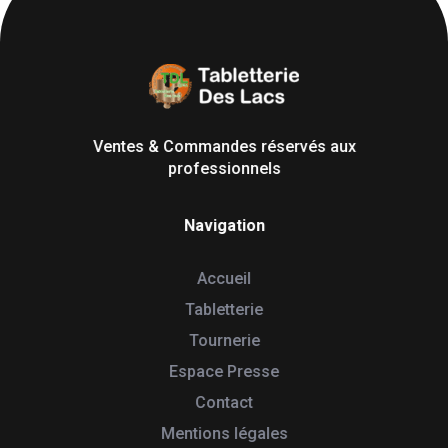
Tabletterie des Lacs
Univers Bois | 39130 Pont de Poitte France
Ventes & Commandes réservés aux
professionnels
Navigation
Accueil
Tabletterie
Tournerie
Espace Presse
Contact
Mentions légales