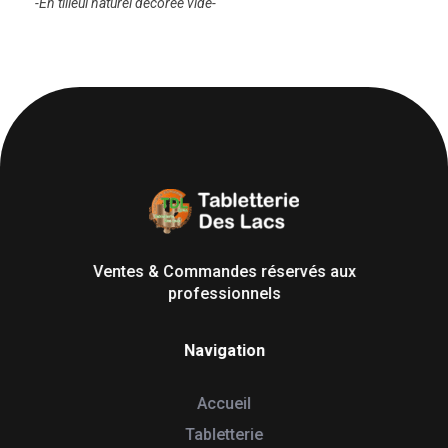
-En tilleul naturel décorée vide-
Tabletterie des Lacs
Univers Bois | 39130 Pont de Poitte France
Ventes & Commandes réservés aux
professionnels
Navigation
Accueil
Tabletterie