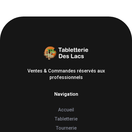
Tabletterie des Lacs
Univers Bois | 39130 Pont de Poitte France
Ventes & Commandes réservés aux
professionnels
Navigation
Accueil
Tabletterie
Tournerie