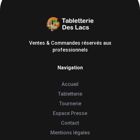
Tabletterie des Lacs
Univers Bois | 39130 Pont de Poitte France
Ventes & Commandes réservés aux
professionnels
Navigation
Accueil
Tabletterie
Tournerie
Espace Presse
Contact
Mentions légales