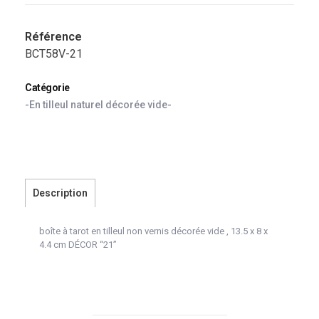
Référence
BCT58V-21
Catégorie
-En tilleul naturel décorée vide-
Description
boîte à tarot en tilleul non vernis décorée vide , 13.5 x 8 x
4.4 cm DÉCOR “21”