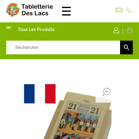
Tabletterie des Lacs
Univers Bois | 39130 Pont de Poitte France
Tous Les Produits
Mon Co
open