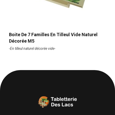
Boite De 7 Familles En Tilleul Vide Naturel
Décorée M5
-En tilleul naturel décorée vide-
Tabletterie des Lacs
Univers Bois | 39130 Pont de Poitte France