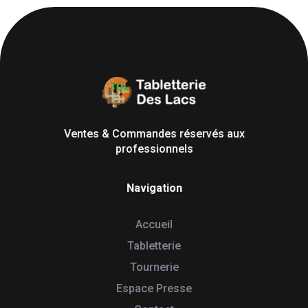
Tabletterie des Lacs
Univers Bois | 39130 Pont de Poitte France
Ventes & Commandes réservés aux
professionnels
Navigation
Accueil
Tabletterie
Tournerie
Espace Presse