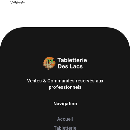
Véhicule
Tabletterie des Lacs
Univers Bois | 39130 Pont de Poitte France
Ventes & Commandes réservés aux
professionnels
Navigation
Accueil
Tabletterie