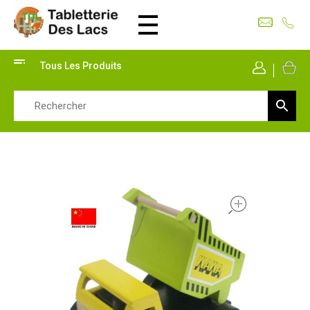
Tabletterie des Lacs
Univers Bois | 39130 Pont de Poitte France
Tous Les Produits
Mon Co
open