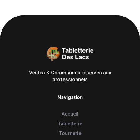
Tabletterie des Lacs
Univers Bois | 39130 Pont de Poitte France
Ventes & Commandes réservés aux
professionnels
Navigation
Accueil
Tabletterie
Tournerie