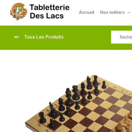
Accueil
Nos métiers
Tabletterie des Lacs
Univers Bois | 39130 Pont de Poitte France
Tous Les Produits