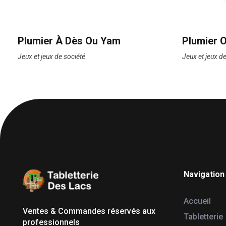
Plumier À Dès Ou Yam
Plumier O
Jeux et jeux de société
Jeux et jeux d
Navigation
Tabletterie des Lacs
Univers Bois | 39130 Pont de Poitte France
Accueil
Ventes & Commandes réservés aux
Tabletterie
professionnels