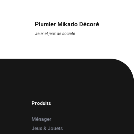
Plumier Mikado Décoré
Jeux et jeux de société
Produits
Ménager
Jeux & Jouets