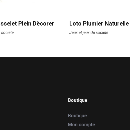
sselet Plein Dècorer
Loto Plumier Naturelle
e société
Jeux et jeux de société
Boutique
Boutique
Mon compte