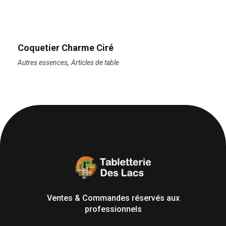
Coquetier Charme Ciré
,
Autres essences
Articles de table
Tabletterie des Lacs
Univers Bois | 39130 Pont de Poitte France
Ventes & Commandes réservés aux
professionnels