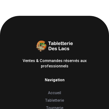
Tabletterie des Lacs
Univers Bois | 39130 Pont de Poitte France
Ventes & Commandes réservés aux
professionnels
Navigation
Accueil
Tabletterie
Tournerie