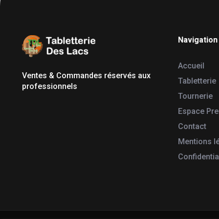
Navigation
Tabletterie des Lacs
Univers Bois | 39130 Pont de Poitte France
Accueil
Ventes & Commandes réservés aux
Tabletterie
professionnels
Tournerie
Espace Pr
Contact
Mentions l
Confidentia