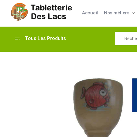
Accueil
Nos métiers
Tabletterie des Lacs
Univers Bois | 39130 Pont de Poitte France
Tous Les Produits