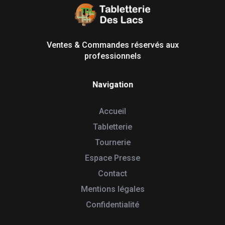
Tabletterie des Lacs
Univers Bois | 39130 Pont de Poitte France
Ventes & Commandes réservés aux
professionnels
Navigation
Accueil
Tabletterie
Tournerie
Espace Presse
Contact
Mentions légales
Confidentialité