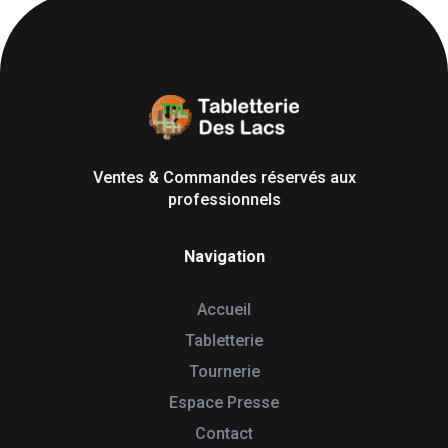
Tabletterie des Lacs
Univers Bois | 39130 Pont de Poitte France
Ventes & Commandes réservés aux
professionnels
Navigation
Accueil
Tabletterie
Tournerie
Espace Presse
Contact