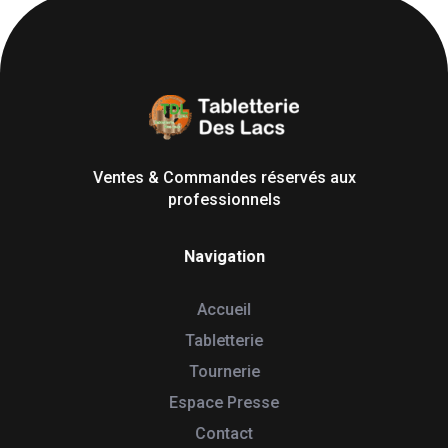
Tabletterie des Lacs
Univers Bois | 39130 Pont de Poitte France
Ventes & Commandes réservés aux
professionnels
Navigation
Accueil
Tabletterie
Tournerie
Espace Presse
Contact