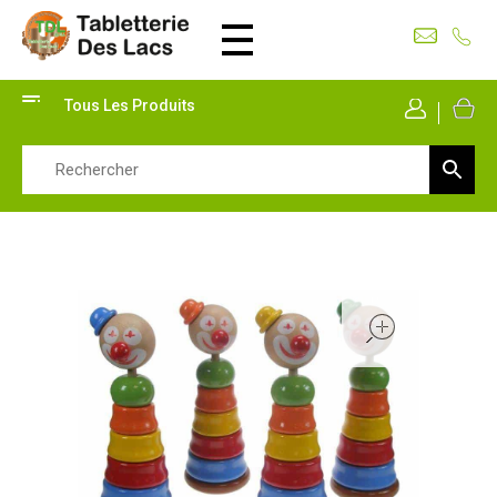
Tabletterie des Lacs
Univers Bois | 39130 Pont de Poitte France
Tous Les Produits
Mon Co
open