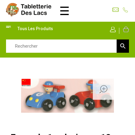
Tabletterie des Lacs
Univers Bois | 39130 Pont de Poitte France
Tous Les Produits
Mon Co
open