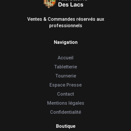
Tabletterie des Lacs
Univers Bois | 39130 Pont de Poitte France
Ventes & Commandes réservés aux
professionnels
Navigation
Accueil
Tabletterie
Tournerie
Espace Presse
Contact
Mentions légales
Confidentialité
Boutique