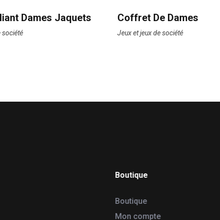
Pliant Dames Jaquets
Coffret De Dames
e société
Jeux et jeux de société
Boutique
Boutique
Mon compte