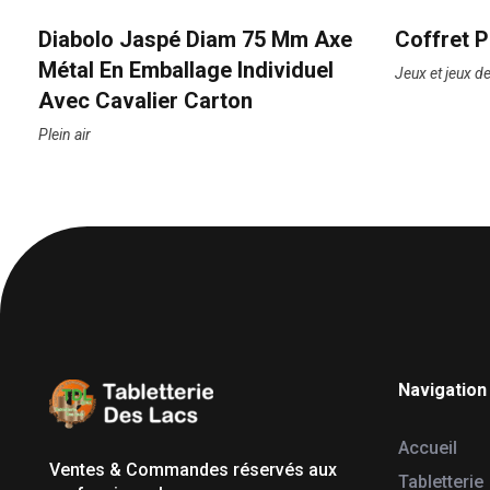
Diabolo Jaspé Diam 75 Mm Axe
Coffret 
Métal En Emballage Individuel
Jeux et jeux d
Avec Cavalier Carton
Plein air
Navigation
Tabletterie des Lacs
Univers Bois | 39130 Pont de Poitte France
Accueil
Ventes & Commandes réservés aux
Tabletterie