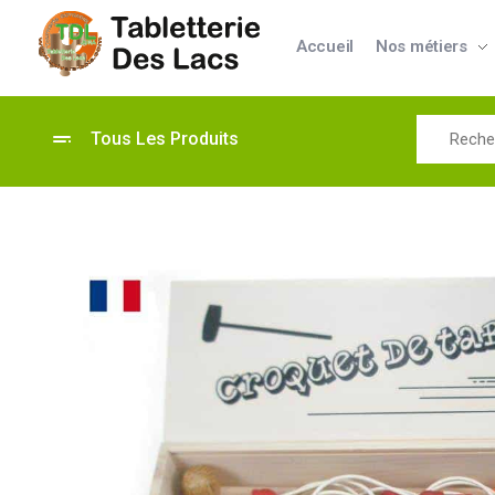
Accueil
Nos métiers
Tabletterie des Lacs
Univers Bois | 39130 Pont de Poitte France
Tous Les Produits