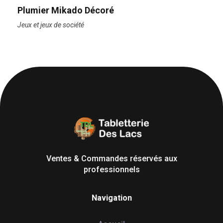
Plumier Mikado Décoré
Jeux et jeux de société
Tabletterie des Lacs
Univers Bois | 39130 Pont de Poitte France
Ventes & Commandes réservés aux
professionnels
Navigation