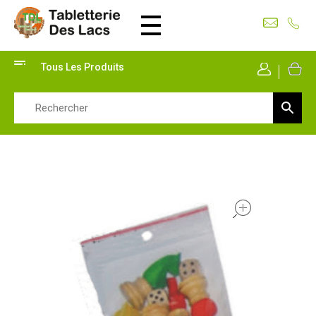
Tabletterie des Lacs
Univers Bois | 39130 Pont de Poitte France
Tous Les Produits
Mon Co
open