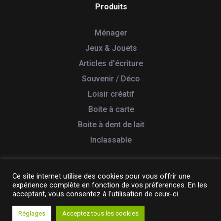
Produits
Ménager
Jeux & Jouets
Articles d'écriture
Souvenir / Déco
Loisir créatif
Boite à carte
Boite à dent de lait
Inclassable
Ce site internet utilise des cookies pour vous offrir une
expérience complète en fonction de vos préferences. En les
© 2026 Tabletterie des Lacs. Tous droits réservés
acceptant, vous consentez à l'utilisation de ceux-ci.
Création & Réalisation :
Yata!
Réglages
Acceptez tous les cookies