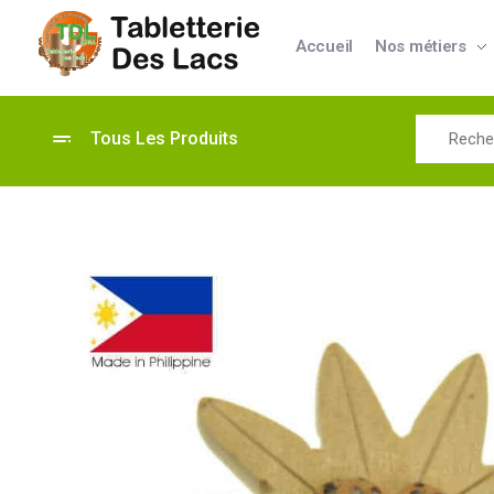
Accueil
Nos métiers
Tabletterie des Lacs
Univers Bois | 39130 Pont de Poitte France
Tous Les Produits