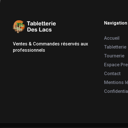
Navigation
Tabletterie des Lacs
Univers Bois | 39130 Pont de Poitte France
Accueil
Ventes & Commandes réservés aux
Tabletterie
professionnels
Tournerie
Espace Pr
Contact
Mentions l
Confidentia