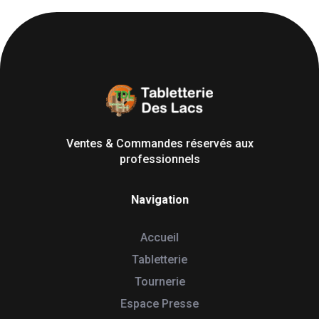
Tabletterie des Lacs
Univers Bois | 39130 Pont de Poitte France
Ventes & Commandes réservés aux
professionnels
Navigation
Accueil
Tabletterie
Tournerie
Espace Presse