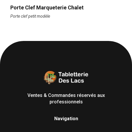
Porte Clef Marqueterie Chalet
Porte clef petit modèle
Tabletterie des Lacs
Univers Bois | 39130 Pont de Poitte France
Ventes & Commandes réservés aux
professionnels
Navigation