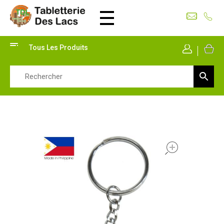
Tabletterie des Lacs
Univers Bois | 39130 Pont de Poitte France
Tous Les Produits
Mon Co
open