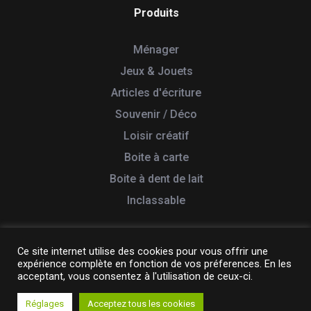
Produits
Ménager
Jeux & Jouets
Articles d'écriture
Souvenir / Déco
Loisir créatif
Boite à carte
Boite à dent de lait
Inclassable
Ce site internet utilise des cookies pour vous offrir une
expérience complète en fonction de vos préferences. En les
© 2026 Tabletterie des Lacs. Tous droits réservés
acceptant, vous consentez à l'utilisation de ceux-ci.
Création & Réalisation :
Yata!
Réglages
Acceptez tous les cookies