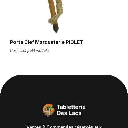
Porte Clef Marqueterie PIOLET
Porte clef petit modèle
Tabletterie des Lacs
Univers Bois | 39130 Pont de Poitte France
Ventes & Commandes réservés aux