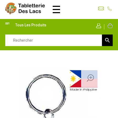
Tabletterie des Lacs
Univers Bois | 39130 Pont de Poitte France
Tous Les Produits
Mon Co
open