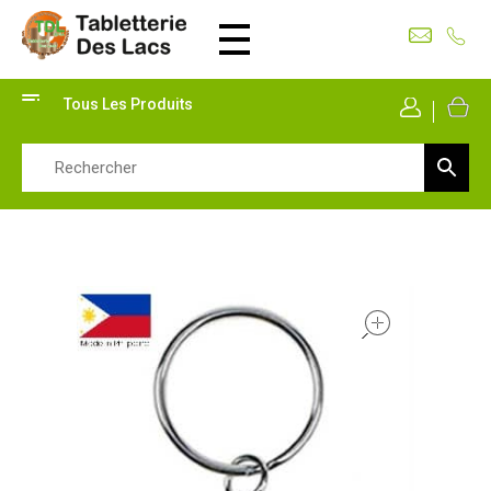
Tabletterie des Lacs
Univers Bois | 39130 Pont de Poitte France
Tous Les Produits
Mon Co
open