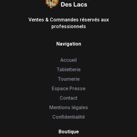
Tabletterie des Lacs
Univers Bois | 39130 Pont de Poitte France
Ventes & Commandes réservés aux
professionnels
Navigation
Accueil
Tabletterie
Tournerie
Espace Presse
Contact
Mentions légales
Confidentialité
Boutique