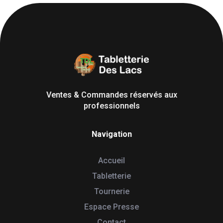
Tabletterie des Lacs
Univers Bois | 39130 Pont de Poitte France
Ventes & Commandes réservés aux
professionnels
Navigation
Accueil
Tabletterie
Tournerie
Espace Presse
Contact