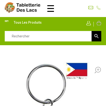
Tabletterie des Lacs
Univers Bois | 39130 Pont de Poitte France
Tous Les Produits
Mon Co