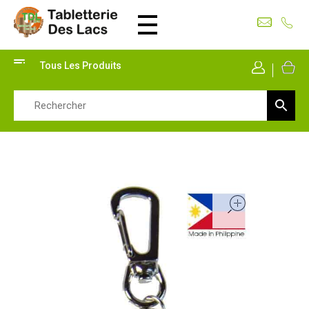
Tabletterie des Lacs
Univers Bois | 39130 Pont de Poitte France
Tous Les Produits
Mon Co
open