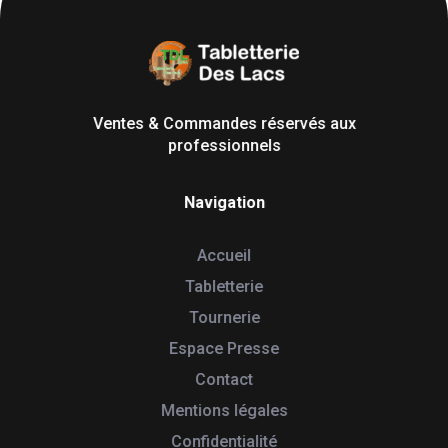
Tabletterie des Lacs
Univers Bois | 39130 Pont de Poitte France
Ventes & Commandes réservés aux
professionnels
Navigation
Accueil
Tabletterie
Tournerie
Espace Presse
Contact
Mentions légales
Confidentialité