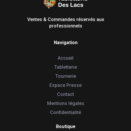
Tabletterie des Lacs
Univers Bois | 39130 Pont de Poitte France
Ventes & Commandes réservés aux
professionnels
Navigation
Accueil
Tabletterie
Tournerie
Espace Presse
Contact
Mentions légales
Confidentialité
Boutique