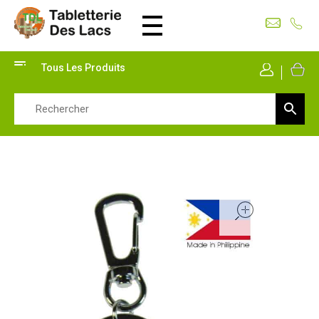
Tabletterie des Lacs
Univers Bois | 39130 Pont de Poitte France
Tous Les Produits
Mon Co
open