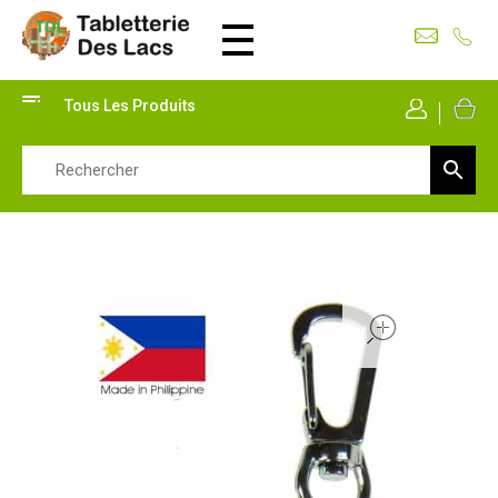
Tabletterie des Lacs
Univers Bois | 39130 Pont de Poitte France
Tous Les Produits
Mon Co
open