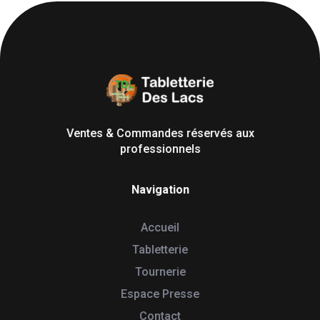
Tabletterie des Lacs
Univers Bois | 39130 Pont de Poitte France
Ventes & Commandes réservés aux
professionnels
Navigation
Accueil
Tabletterie
Tournerie
Espace Presse
Contact