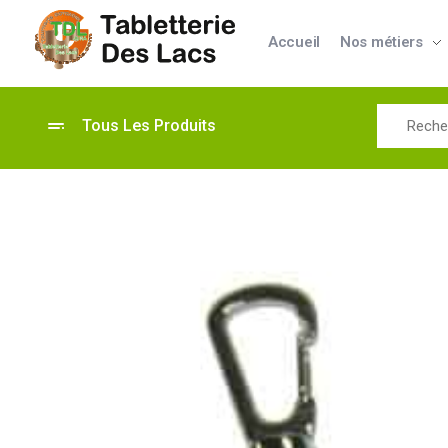
Accueil
Nos métiers
Tabletterie des Lacs
Univers Bois | 39130 Pont de Poitte France
Tous Les Produits