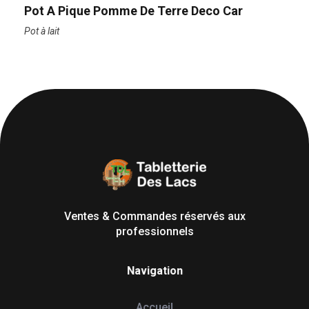
Pot A Pique Pomme De Terre Deco Car
Pot à lait
Tabletterie des Lacs
Univers Bois | 39130 Pont de Poitte France
Ventes & Commandes réservés aux
professionnels
Navigation
Accueil