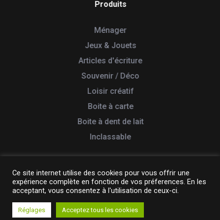
Produits
Ménager
Jeux & Jouets
Articles d'écriture
Souvenir / Déco
Loisir créatif
Boite à carte
Boite à dent de lait
Inclassable
Ce site internet utilise des cookies pour vous offrir une
expérience complète en fonction de vos préferences. En les
© 2026 Tabletterie des Lacs. Tous droits réservés
acceptant, vous consentez à l'utilisation de ceux-ci.
Création & Réalisation :
Yata!
Réglages
Acceptez tous les cookies