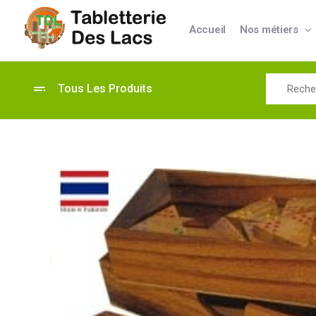
Accueil
Nos métiers
Tabletterie des Lacs
Univers Bois | 39130 Pont de Poitte France
Tous Les Produits