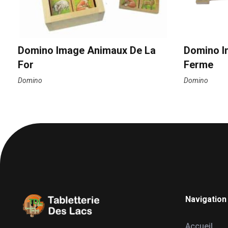
Domino Image Animaux De La
Domino I
For
Ferme
Domino
Domino
Navigation
Tabletterie des Lacs
Univers Bois | 39130 Pont de Poitte France
Accueil