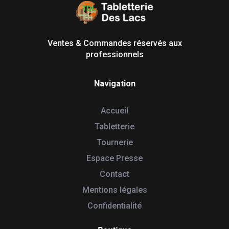
Tabletterie des Lacs
Univers Bois | 39130 Pont de Poitte France
Ventes & Commandes réservés aux
professionnels
Navigation
Accueil
Tabletterie
Tournerie
Espace Presse
Contact
Mentions légales
Confidentialité