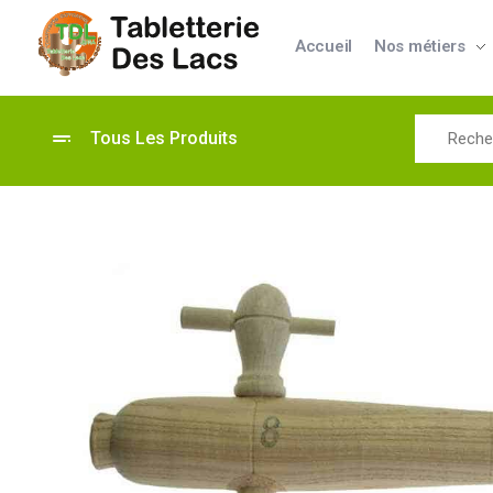
Accueil
Nos métiers
Tabletterie des Lacs
Univers Bois | 39130 Pont de Poitte France
Tous Les Produits