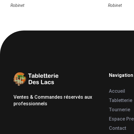
Robinet
Robinet
Navigation
Tabletterie des Lacs
Univers Bois | 39130 Pont de Poitte France
Accueil
Ventes & Commandes réservés aux
Tabletterie
professionnels
Tournerie
Espace Pr
Contact