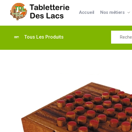
Accueil
Nos métiers
Tabletterie des Lacs
Univers Bois | 39130 Pont de Poitte France
Tous Les Produits