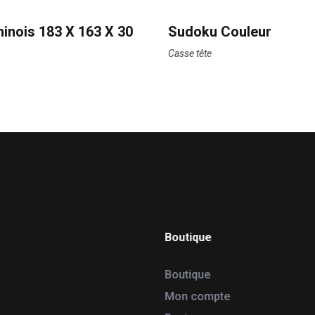
inois 183 X 163 X 30
Sudoku Couleur
Casse tête
Boutique
Boutique
Mon compte