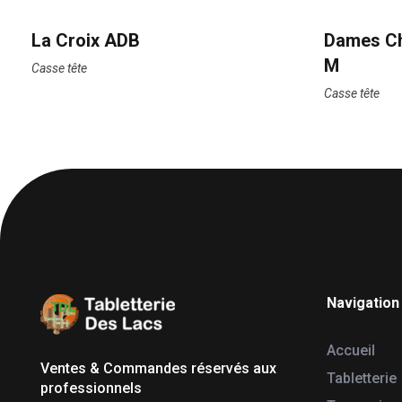
La Croix ADB
Dames Ch
M
Casse tête
Casse tête
Navigation
Tabletterie des Lacs
Univers Bois | 39130 Pont de Poitte France
Accueil
Ventes & Commandes réservés aux
Tabletterie
professionnels