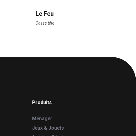
Le Feu
Casse tête
Produits
Ménager
Jeux & Jouets