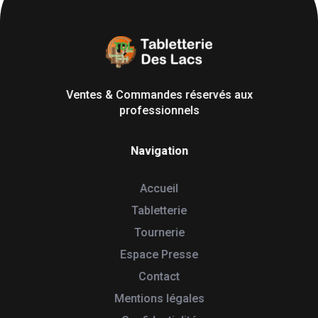
Tabletterie des Lacs
Univers Bois | 39130 Pont de Poitte France
Ventes & Commandes réservés aux
professionnels
Navigation
Accueil
Tabletterie
Tournerie
Espace Presse
Contact
Mentions légales