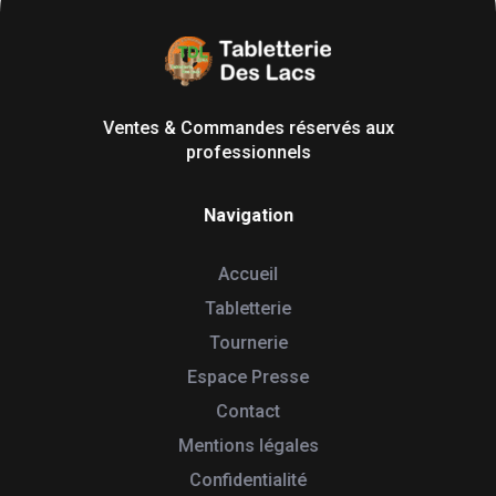
Tabletterie des Lacs
Univers Bois | 39130 Pont de Poitte France
Ventes & Commandes réservés aux
professionnels
Navigation
Accueil
Tabletterie
Tournerie
Espace Presse
Contact
Mentions légales
Confidentialité