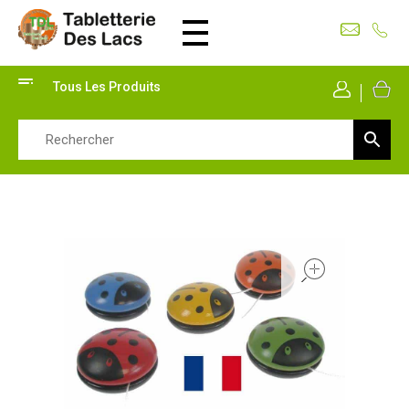
Tabletterie des Lacs
Univers Bois | 39130 Pont de Poitte France
Tous Les Produits
Mon Co
open