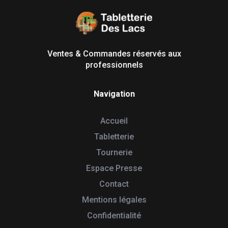
Tabletterie des Lacs
Univers Bois | 39130 Pont de Poitte France
Ventes & Commandes réservés aux
professionnels
Navigation
Accueil
Tabletterie
Tournerie
Espace Presse
Contact
Mentions légales
Confidentialité