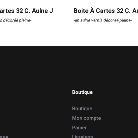
artes 32 C. Aulne J
Boite À Cartes 32 C. A
is décoréé pleine-
-en aulne vernis décoréé pleine-
Boutique
Boutique
Mon compte
Panier
esse
Livraison