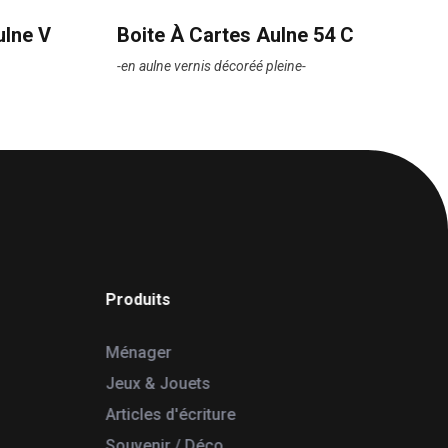
ulne V
Boite À Cartes Aulne 54 C
-en aulne vernis décoréé pleine-
Produits
Ménager
Jeux & Jouets
Articles d'écriture
Souvenir / Déco