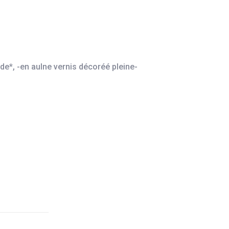
ide*
,
-en aulne vernis décoréé pleine-