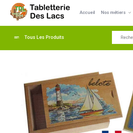
Accueil
Nos métiers
Tabletterie des Lacs
Univers Bois | 39130 Pont de Poitte France
Tous Les Produits