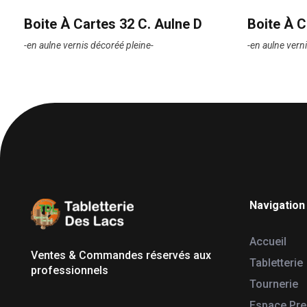
Boite À Cartes 32 C. Aulne D
Boite À C
-en aulne vernis décoréé pleine-
-en aulne vern
Navigation
Tabletterie des Lacs
Univers Bois | 39130 Pont de Poitte France
Accueil
Ventes & Commandes réservés aux
Tabletterie
professionnels
Tournerie
Espace Pr