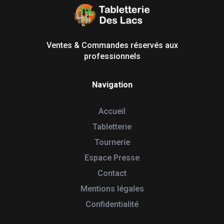
Tabletterie des Lacs
Univers Bois | 39130 Pont de Poitte France
Ventes & Commandes réservés aux
professionnels
Navigation
Accueil
Tabletterie
Tournerie
Espace Presse
Contact
Mentions légales
Confidentialité