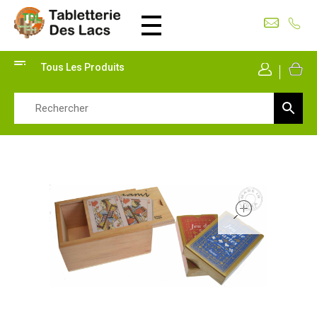
Tabletterie des Lacs
Univers Bois | 39130 Pont de Poitte France
Tous Les Produits
Mon Co
open