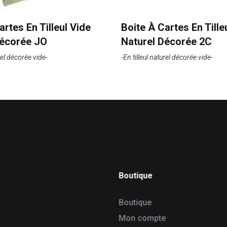
artes En Tilleul Vide
Boite À Cartes En Tille
Décorée JO
Naturel Décorée 2C
urel décorée vide-
-En tilleul naturel décorée vide-
Boutique
Boutique
Mon compte