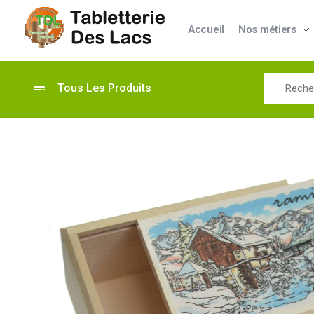
Accueil
Nos métiers
Tabletterie des Lacs
Univers Bois | 39130 Pont de Poitte France
Tous Les Produits