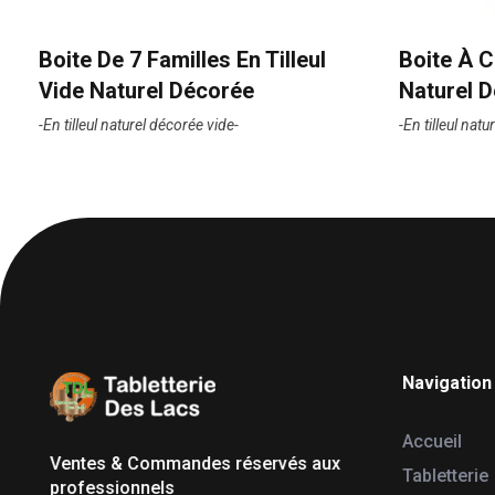
Boite De 7 Familles En Tilleul
Boite À C
Vide Naturel Décorée
Naturel 
-En tilleul naturel décorée vide-
-En tilleul nat
Navigation
Tabletterie des Lacs
Univers Bois | 39130 Pont de Poitte France
Accueil
Ventes & Commandes réservés aux
Tabletterie
professionnels