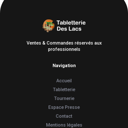
Tabletterie des Lacs
Univers Bois | 39130 Pont de Poitte France
Ventes & Commandes réservés aux
professionnels
Navigation
Accueil
Tabletterie
Tournerie
Espace Presse
Contact
Mentions légales