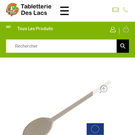
Tabletterie des Lacs
Univers Bois | 39130 Pont de Poitte France
Tous Les Produits
Mon Co
open