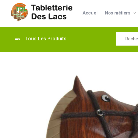
Accueil
Nos métiers
Tabletterie des Lacs
Univers Bois | 39130 Pont de Poitte France
Tous Les Produits