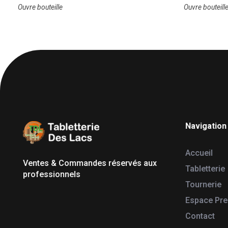
Ouvre bouteille
Ouvre bouteill
Navigation
Tabletterie des Lacs
Univers Bois | 39130 Pont de Poitte France
Accueil
Ventes & Commandes réservés aux
Tabletterie
professionnels
Tournerie
Espace Pr
Contact