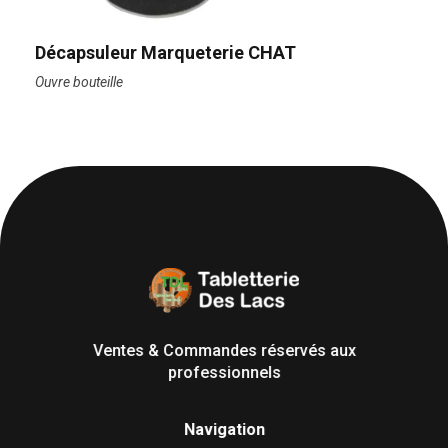
Décapsuleur Marqueterie CHAT
Ouvre bouteille
Tabletterie des Lacs
Univers Bois | 39130 Pont de Poitte France
Ventes & Commandes réservés aux
professionnels
Navigation