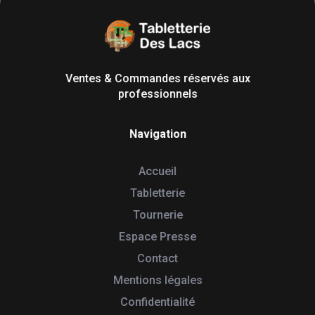
Tabletterie des Lacs
Univers Bois | 39130 Pont de Poitte France
Ventes & Commandes réservés aux
professionnels
Navigation
Accueil
Tabletterie
Tournerie
Espace Presse
Contact
Mentions légales
Confidentialité