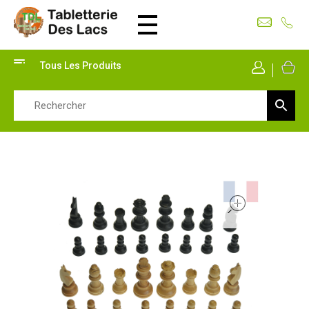
Tabletterie des Lacs
Univers Bois | 39130 Pont de Poitte France
Tous Les Produits
Mon Co
open