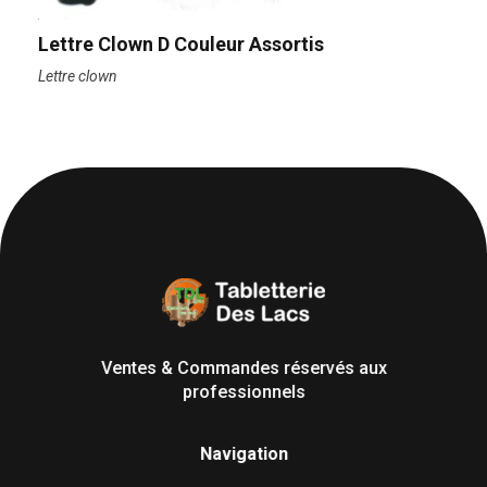
Lettre Clown D Couleur Assortis
Lettre clown
Tabletterie des Lacs
Univers Bois | 39130 Pont de Poitte France
Ventes & Commandes réservés aux
professionnels
Navigation